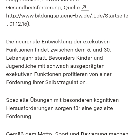
Extern:
Gesundheitsförderung, Quelle:
http://www.bildungsplaene-bw.de/,Lde/Startseite
(Öffnet in neuem Fenster)
, 01.12.15).
Die neuronale Entwicklung der exekutiven
Funktionen findet zwischen dem 5. und 30.
Lebensjahr statt. Besonders Kinder und
Jugendliche mit schwach ausgeprägten
exekutiven Funktionen profitieren von einer
Förderung ihrer Selbstregulation.
Spezielle Übungen mit besonderen kognitiven
Herausforderungen sorgen für eine gezielte
Förderung.
Gemäß dem Motto „Sport und Bewegung machen