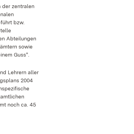
 der zentralen
onalen
führt bzw.
telle
den Abteilungen
sämtern sowie
einem Guss".
nd Lehrern aller
ungsplans 2004
hspezifische
tamtlichen
amt noch ca. 45