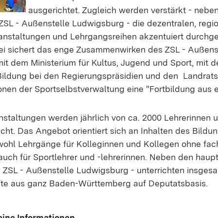
ausgerichtet. Zugleich werden verstärkt - neben
ZSL - Außenstelle Ludwigsburg - die dezentralen, regi
anstaltungen und Lehrgangsreihen akzentuiert durchge
bei sichert das enge Zusammenwirken des ZSL - Außens
it dem Ministerium für Kultus, Jugend und Sport, mit 
Bildung bei den Regierungspräsidien und den Landrat
tionen der Sportselbstverwaltung eine "Fortbildung aus 
nstaltungen werden jährlich von ca. 2000 Lehrerinnen u
cht. Das Angebot orientiert sich an Inhalten des Bild
ohl Lehrgänge für Kolleginnen und Kollegen ohne fac
auch für Sportlehrer und -lehrerinnen. Neben den haup
s ZSL - Außenstelle Ludwigsburg - unterrichten insges
fte aus ganz Baden-Württemberg auf Deputatsbasis.
ine Informationen