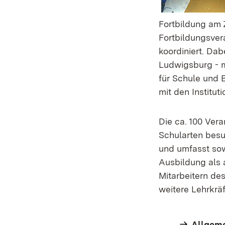
Fortbildung am 
Fortbildungsver
koordiniert. Da
Ludwigsburg - m
für Schule und 
mit den Institu
Die ca. 100 Vera
Schularten besu
und umfasst sow
Ausbildung als 
Mitarbeitern de
weitere Lehrkrä
Allgeme