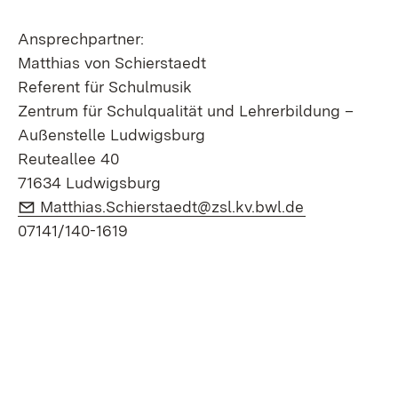
Ansprechpartner:
Matthias von Schierstaedt
Referent für Schulmusik
Zentrum für Schulqualität und Lehrerbildung –
Außenstelle Ludwigsburg
Reuteallee 40
71634 Ludwigsburg
E-Mail:
(Öffnet in n
Matthias.Schierstaedt@zsl.kv.bwl.de
07141/140-1619