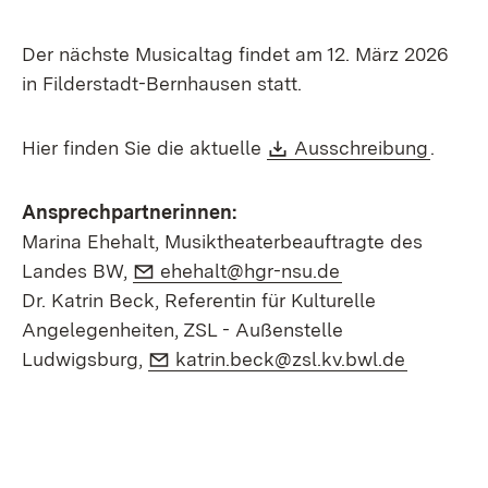
Der nächste Musicaltag findet am 12. März 2026
in Filderstadt-Bernhausen statt.
Download:
(Öffne
Hier finden Sie die aktuelle
Ausschreibung
.
Ansprechpartnerinnen:
Marina Ehehalt, Musiktheaterbeauftragte des
E-Mail:
(Öffnet in neuem
Landes BW,
ehehalt@hgr-nsu.de
Dr. Katrin Beck, Referentin für Kulturelle
Angelegenheiten, ZSL - Außenstelle
E-Mail:
(Öffnet i
Ludwigsburg,
katrin.beck@zsl.kv.bwl.de