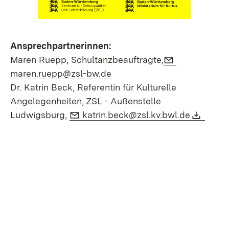
Ansprechpartnerinnen:
E-Mail:
Maren Ruepp, Schultanzbeauftragte,
(Öffnet in neuem Fenster)
maren.ruepp@zsl-bw.de
Dr. Katrin Beck, Referentin für Kulturelle
Angelegenheiten, ZSL - Außenstelle
E-Mail:
(Öffnet i
Downl
(Öffn
Ludwigsburg,
katrin.beck@zsl.kv.bwl.de