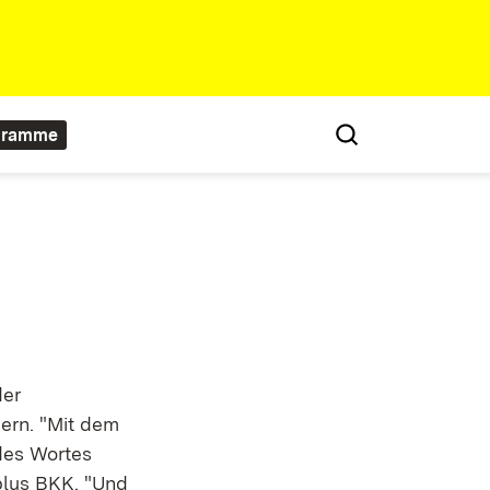
gramme
der
ern. "Mit dem
des Wortes
plus BKK. "Und