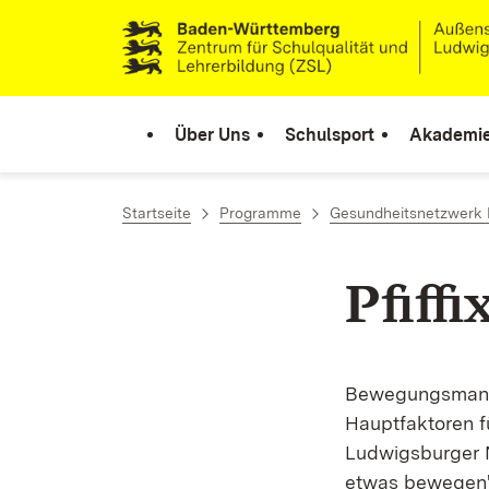
Zum Inhalt springen
Link zur Startseite
Über Uns
Schulsport
Akademi
Startseite
Programme
Gesundheitsnetzwerk
Pfiffi
Bewegungsmange
Hauptfaktoren f
Ludwigsburger N
etwas bewegen",