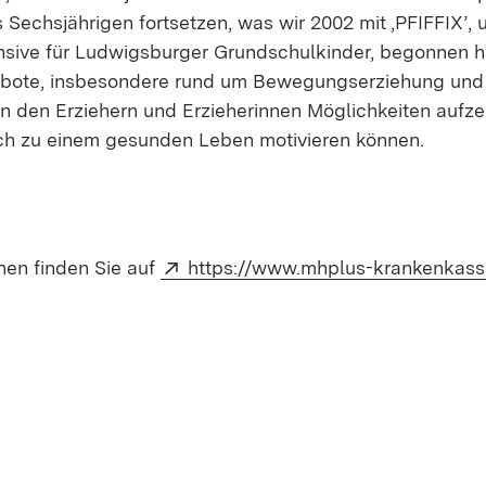
s Sechsjährigen fortsetzen, was wir 2002 mit ‚PFIFFIX’, 
nsive für Ludwigsburger Grundschulkinder, begonnen h
gebote, insbesondere rund um Bewegungserziehung un
en den Erziehern und Erzieherinnen Möglichkeiten aufzei
sch zu einem gesunden Leben motivieren können.
Extern:
nen finden Sie auf
https://www.mhplus-krankenkasse