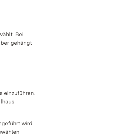
ählt. Bei
eber gehängt
s einzuführen.
ulhaus
ngeführt wird.
swählen.