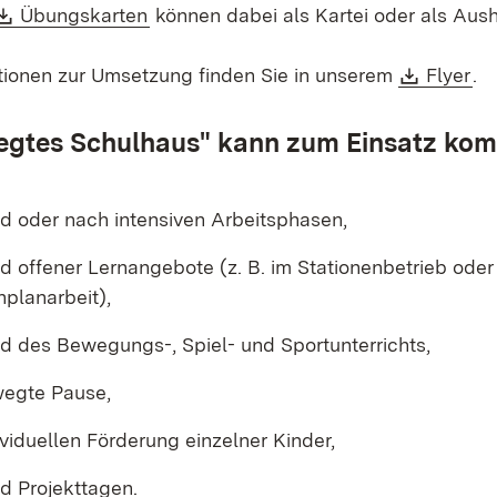
Download:
(Öffnet in neuem Fenster)
Übungskarten
können dabei als Kartei oder als Aus
Downlo
(Ö
tionen zur Umsetzung finden Sie in unserem
Flyer
.
egtes Schulhaus" kann zum Einsatz ko
d oder nach intensiven Arbeitsphasen,
 offener Lernangebote (z. B. im Stationenbetrieb ode
planarbeit),
d des Bewegungs-, Spiel- und Sportunterrichts,
wegte Pause,
ividuellen Förderung einzelner Kinder,
d Projekttagen.