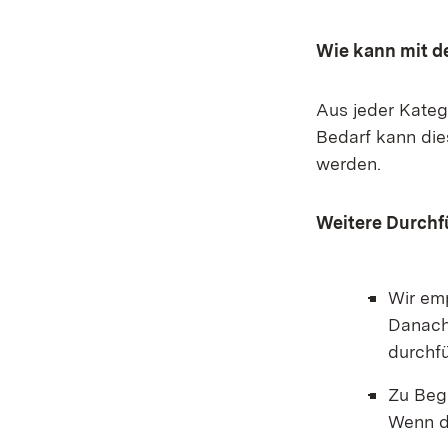
Wie kann mit d
Aus jeder Kateg
Bedarf kann di
werden.
Weitere Durchf
Wir em
Danach
durchf
Zu Begi
Wenn d