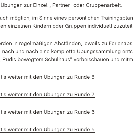
 Übungen zur Einzel-, Partner- oder Gruppenarbeit.
auch möglich, im Sinne eines persönlichen Trainingspla
n einzelnen Kindern oder Gruppen individuell zuzuteil
den in regelmäßigen Abständen, jeweils zu Ferienabsc
s nach und nach eine komplette Übungssammlung entst
n „Rudis bewegtem Schulhaus“ vorbeischauen und mit
ad:
(Öffnet in neue
ht's weiter mit den Übungen zu Runde 8
(Öffnet in neue
ht's weiter mit den Übungen zu Runde 7
ad:
(Öffnet in neue
ht's weiter mit den Übungen zu Runde 6
ad:
(Öffnet in neue
ht's weiter mit den Übungen zu Runde 5