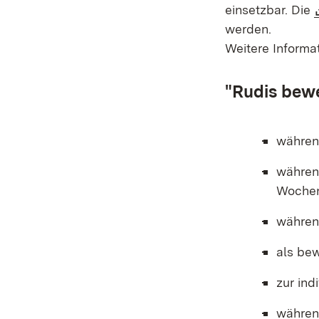
einsetzbar. Die
werden.
Weitere Informa
"Rudis bew
währen
während
Wochen
währen
als be
zur ind
währen