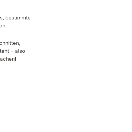
ns, bestimmte
en.
hnitten,
eht – also
machen!
m Fenster)
m Fenster)
m Fenster)
m Fenster)