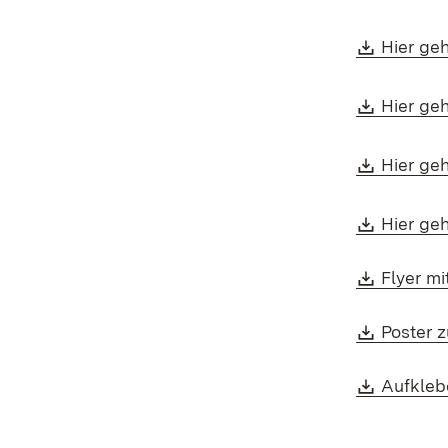
Downlo
Hier ge
Downlo
Hier ge
Downlo
Hier ge
Downlo
Hier ge
Downlo
Flyer mi
Downlo
Poster 
Downlo
Aufkleb