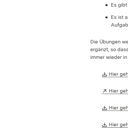
Es gibt
Es ist 
Aufgabe
Die Übungen wer
ergänzt, so das
immer wieder i
Downlo
Hier ge
Extern:
Hier ge
Downlo
Hier ge
Downlo
Hier ge