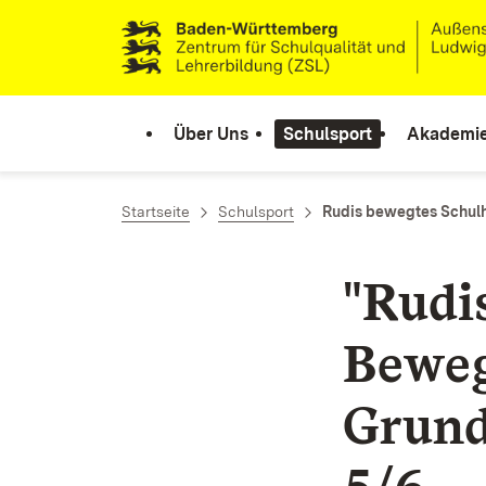
Zum Inhalt springen
Link zur Startseite
Über Uns
Schulsport
Akademi
Startseite
Schulsport
Rudis bewegtes Schul
"Rudi
Beweg
Grund