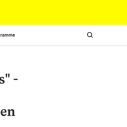
gramme
" -
sen