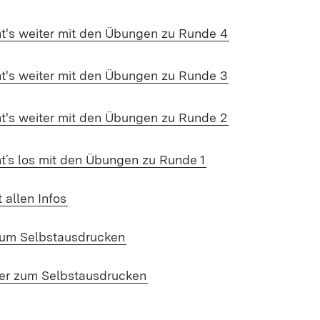
ad:
(Öffnet in neue
ht's weiter mit den Übungen zu Runde 4
ad:
(Öffnet in neue
ht's weiter mit den Übungen zu Runde 3
ad:
(Öffnet in neue
ht's weiter mit den Übungen zu Runde 2
ad:
(Öffnet in neuem Fe
ht´s los mit den Übungen zu Runde 1
ad:
(Öffnet in neuem Fenster)
t allen Infos
ad:
(Öffnet in neuem Fenster)
zum Selbstausdrucken
ad:
(Öffnet in neuem Fenster)
er zum Selbstausdrucken