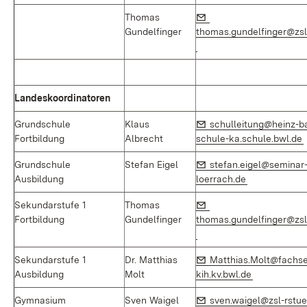
E-Mail:
Thomas
Gundelfinger
thomas.gundelfinger@zsl
(Öffnet in neuem Fenster
Landeskoordinatoren
E-Mail:
Grundschule
Klaus
schulleitung@heinz-ba
(
Fortbildung
Albrecht
schule-ka.schule.bwl.de
E-Mail:
Grundschule
Stefan Eigel
stefan.eigel@seminar
(Öffnet in ne
Ausbildung
loerrach.de
E-Mail:
Sekundarstufe 1
Thomas
Fortbildung
Gundelfinger
thomas.gundelfinger@zsl
(Öffnet in neuem Fenster
E-Mail:
Sekundarstufe 1
Dr. Matthias
Matthias.Molt@fachse
(Öffnet in n
Ausbildung
Molt
kih.kv.bwl.de
E-Mail:
Gymnasium
Sven Waigel
sven.waigel@zsl-rstue