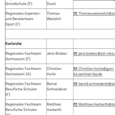
Grundschule (F)
Durst
E-Mail:
Regionales Experten-
Thomas
Thomas.weinoehrl@zsl
und Beraterteam
Weinöhrl
Sport (F)
Karlsruhe
E-Mail:
Regionales Fachteam
Jens Brabec
jens.brabec@zsl-rska
Gymnasium (F)
E-Mail:
Regionales Fachteam
Christian
Christian.Hurle@gym-
(Öffnet
Gymnasium (A)
Hurle
ka.seminar-bw.de
E-Mail:
Regionales Fachteam
Bernd
bernd.schneiderat@zs
Berufliche Schulen
Schneiderat
(F)
E-Mail:
Regionales Fachteam
Matthias
Matthias.Harbarth@zs
Berufliche Schulen
Harbarth