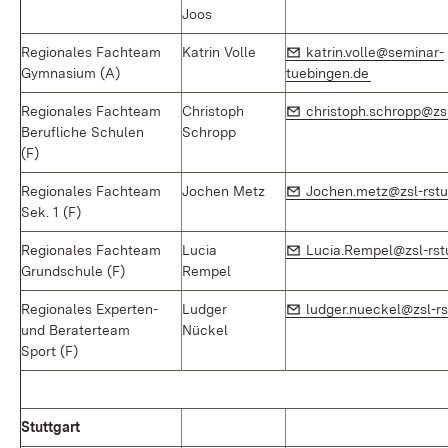
Joos
E-Mail:
Regionales Fachteam
Katrin Volle
katrin.volle@seminar-
(Öffnet in 
Gymnasium (A)
tuebingen.de
E-Mail:
Regionales Fachteam
Christoph
christoph.schropp@zsl
Berufliche Schulen
Schropp
(F)
E-Mail:
Regionales Fachteam
Jochen Metz
Jochen.metz@zsl-rstu
Sek. 1 (F)
E-Mail:
Regionales Fachteam
Lucia
Lucia.Rempel@zsl-rst
Grundschule (F)
Rempel
E-Mail:
Regionales Experten-
Ludger
ludger.nueckel@zsl-rs
und Beraterteam
Nückel
Sport (F)
Stuttgart