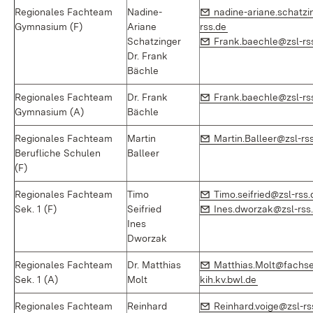
E-Mail:
Regionales Fachteam
Nadine-
nadine-ariane.schatzi
(Öffnet in neuem F
Gymnasium (F)
Ariane
rss.de
E-Mail:
Schatzinger
Frank.baechle@zsl-rs
Dr. Frank
Bächle
E-Mail:
Regionales Fachteam
Dr. Frank
Frank.baechle@zsl-rs
Gymnasium (A)
Bächle
E-Mail:
Regionales Fachteam
Martin
Martin.Balleer@zsl-rs
Berufliche Schulen
Balleer
(F)
E-Mail:
Regionales Fachteam
Timo
Timo.seifried@zsl-rss.
E-Mail:
Sek. 1 (F)
Seifried
Ines.dworzak@zsl-rss
Ines
Dworzak
E-Mail:
Regionales Fachteam
Dr. Matthias
Matthias.Molt@fachse
(Öffnet in n
Sek. 1 (A)
Molt
kih.kv.bwl.de
E-Mail:
Regionales Fachteam
Reinhard
Reinhard.voige@zsl-rs