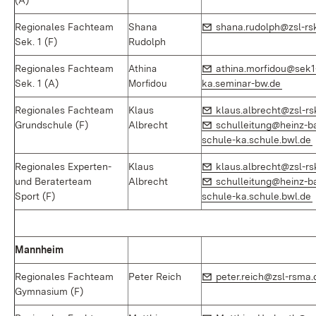
(A)
E-Mail:
Regionales Fachteam
Shana
shana.rudolph@zsl-rs
Sek. 1 (F)
Rudolph
E-Mail:
Regionales Fachteam
Athina
athina.morfidou@sek1
(Öffnet
Sek. 1 (A)
Morfidou
ka.seminar-bw.de
E-Mail:
Regionales Fachteam
Klaus
klaus.albrecht@zsl-rs
E-Mail:
Grundschule (F)
Albrecht
schulleitung@heinz-ba
(
schule-ka.schule.bwl.de
E-Mail:
Regionales Experten-
Klaus
klaus.albrecht@zsl-rs
E-Mail:
und Beraterteam
Albrecht
schulleitung@heinz-ba
(
Sport (F)
schule-ka.schule.bwl.de
Mannheim
E-Mail:
Regionales Fachteam
Peter Reich
peter.reich@zsl-rsma.
Gymnasium (F)