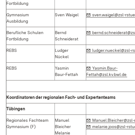
Fortbildung
E-Mail:
Gymnasium
Sven Waigel
sven.waigel@zsl-rstue
Ausbildung
E-Mail:
Berufliche Schulen
Bernd
bernd.schneiderat@zs
Fortbildung
Schneiderat
E-Mail:
REBS
Ludger
ludger.nueckel@zsl-rs
Nückel
E-Mail:
REBS
Yasmin
Yasmin.Baur-
(Öff
Baur-Fettah
Fettah@zsl.kv.bwl.de
Koordinatoren der regionalen Fach- und Expertenteams
Tübingen
E-Mail:
Regionales Fachteam
Manuel
Manuel.Bleicher@zsl-
E-Mail:
Gymnasium (F)
Bleicher
melanie.joos@zsl-rst
Melanie