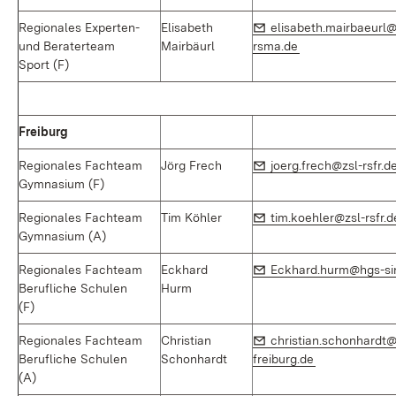
E-Mail:
Regionales Experten-
Elisabeth
elisabeth.mairbaeurl@
(Öffnet in neuem
und Beraterteam
Mairbäurl
rsma.de
Sport (F)
Freiburg
E-Mail:
Regionales Fachteam
Jörg Frech
joerg.frech@zsl-rsfr.d
Gymnasium (F)
E-Mail:
Regionales Fachteam
Tim Köhler
tim.koehler@zsl-rsfr.d
Gymnasium (A)
E-Mail:
Regionales Fachteam
Eckhard
Eckhard.hurm@hgs-si
Berufliche Schulen
Hurm
(F)
E-Mail:
Regionales Fachteam
Christian
christian.schonhardt
(Öffnet in ne
Berufliche Schulen
Schonhardt
freiburg.de
(A)