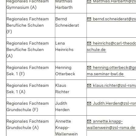
E-Mail:
Regionales Fachteam
Matthias
Matthias.Harbarth@zs
Gymnasium (A)
Harbarth
E-Mail:
Regionales Fachteam
Bernd
bernd.schneiderat@zs
Berufliche Schulen
Schneiderat
(F)
E-Mail:
Regionales Fachteam
Lena
heinrichs@carl-theodo
(Öffnet in neu
Berufliche Schulen
Heinrichs
schule.de
(A)
E-Mail:
Regionales Fachteam
Henning
henning.otterbeck@gs
(Öffne
Sek. 1 (F)
Otterbeck
ma.seminar-bwl.de
E-Mail:
Regionales Fachteam
Klaus
klaus.richter@zsl-rsm
Sek. 1 (A)
Richter
E-Mail:
Regionales Fachteam
Judith
Judith.Herden@zsl-rs
Grundschule (F)
Herden
E-Mail:
Regionales Fachteam
Annette
annette.knapp-
Grundschule (A)
Knapp-
wallenwein@zsl-rsma.de
Wallenwein