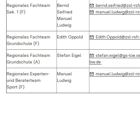
E-Mail:
Regionales Fachteam
Bernd
bernd.seifried@zsl-rsf
E-Mail:
Sek. 1 (F)
Seifried
manuel.ludwig@zsl-rsf
Manuel
Ludwig
E-Mail:
Regionales Fachteam
Edith Oppold
Edith.Oppold@zsl-rsfr
Grundschule (F)
E-Mail:
Regionales Fachteam
Stefan Eigel
stefan.eigel@gs-loe.s
(Öffnet in neuem F
Grundschule (A)
bw.de
E-Mail:
Regionales Experten-
Manuel
manuel.ludwig@zsl-rsf
und Beraterteam
Ludwig
Sport (F)