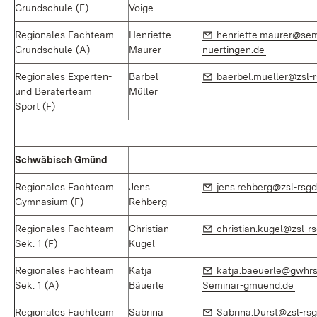
Grundschule (F)
Voige
E-Mail:
Regionales Fachteam
Henriette
henriette.maurer@sem
(Öffnet in 
Grundschule (A)
Maurer
nuertingen.de
E-Mail:
Regionales Experten-
Bärbel
baerbel.mueller@zsl-r
und Beraterteam
Müller
Sport (F)
Schwäbisch Gmünd
E-Mail:
Regionales Fachteam
Jens
jens.rehberg@zsl-rsgd
Gymnasium (F)
Rehberg
E-Mail:
Regionales Fachteam
Christian
christian.kugel@zsl-r
Sek. 1 (F)
Kugel
E-Mail:
Regionales Fachteam
Katja
katja.baeuerle@gwhrs
(Öff
Sek. 1 (A)
Bäuerle
Seminar-gmuend.de
E-Mail:
Regionales Fachteam
Sabrina
Sabrina.Durst@zsl-rsg