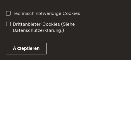
Impressum
Datenschutz
Benutzungshinweise
Erklärung zur
Technisch notwendige Cookies
Barrierefreiheit
Drittanbieter-Cookies (Siehe
Datenschutzerklärung.)
Akzeptieren