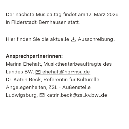
Der nächste Musicaltag findet am 12. März 2026
in Filderstadt-Bernhausen statt.
Download:
(Öffne
Hier finden Sie die aktuelle
Ausschreibung
.
Ansprechpartnerinnen:
Marina Ehehalt, Musiktheaterbeauftragte des
E-Mail:
(Öffnet in neuem
Landes BW,
ehehalt@hgr-nsu.de
Dr. Katrin Beck, Referentin für Kulturelle
Angelegenheiten, ZSL - Außenstelle
E-Mail:
(Öffnet i
Ludwigsburg,
katrin.beck@zsl.kv.bwl.de