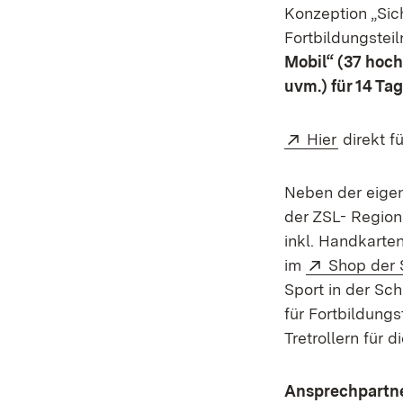
Konzeption „Sich
Fortbildungstei
Mobil“ (37 hoc
uvm.) für 14 Ta
Extern:
(Öffnet 
Hier
direkt f
Neben der eigen
der ZSL- Region
inkl. Handkarten
Extern:
im
Shop der S
Sport in der Sch
für Fortbildung
Tretrollern für 
Ansprechpartne