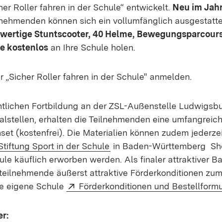
er Roller fahren in der Schule“ entwickelt.
Neu im Jah
lnehmenden können sich ein vollumfänglich ausgestatt
hwertige Stuntscooter, 40 Helme, Bewegungsparcour
ge kostenlos
an Ihre Schule holen.
in neuem Fenster)
ür „Sicher Roller fahren in der Schule" anmelden.
tlichen Fortbildung an der ZSL-Außenstelle Ludwigsbu
alstellen, erhalten die Teilnehmenden eine umfangrei
set (kostenfrei). Die Materialien können zudem jederzei
(Öffnet in neuem Fenster)
tiftung Sport in der Schule
in Baden-Württemberg Sho
ule käuflich erworben werden. Als finaler attraktiver Ba
steilnehmende äußerst attraktive Förderkonditionen zu
Extern:
die eigene Schule
Förderkonditionen und Bestellformul
r: