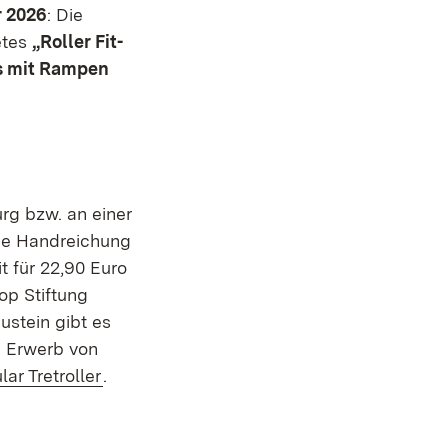
r 2026
: Die
etes
„Roller Fit-
s mit Rampen
rg bzw. an einer
che Handreichung
t für 22,90 Euro
p Stiftung
ustein gibt es
m Erwerb von
(Öffnet in neuem Fenster)
ar Tretroller
.