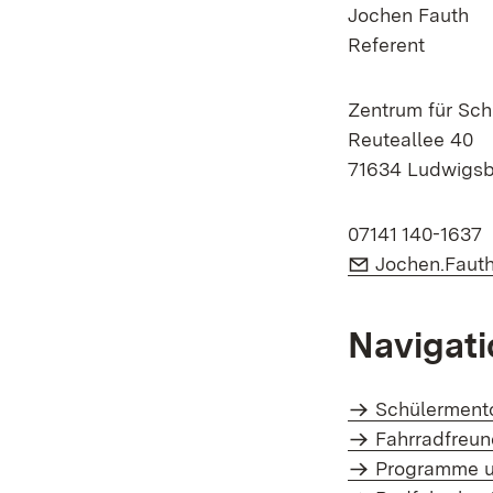
Jochen Fauth
Referent
Zentrum für Sch
Reuteallee 40
71634 Ludwigs
07141 140-1637
E-Mail:
Jochen.Fauth
Navigati
Schülermento
Fahrradfreun
Programme u