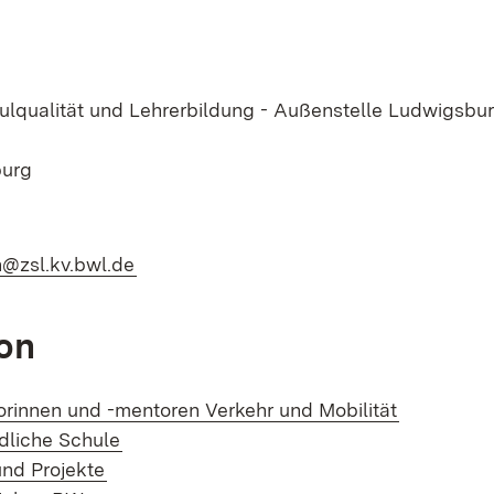
ulqualität und Lehrerbildung - Außenstelle Ludwigsbu
burg
(Öffnet in neuem Fenster)
@zsl.kv.bwl.de
on
rinnen und -mentoren Verkehr und Mobilität
dliche Schule
nd Projekte