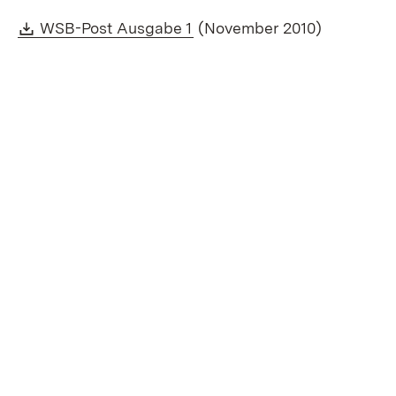
Download:
(Öffnet in neuem Fenster)
WSB-Post Ausgabe 1
(November 2010)