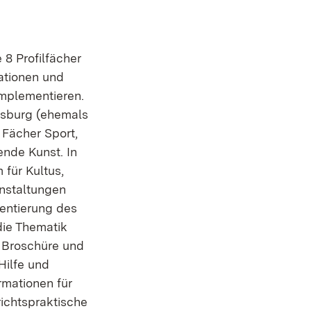
8 Profilfächer
mationen und
implementieren.
gsburg (ehemals
 Fächer Sport,
ende Kunst. In
für Kultus,
nstaltungen
entierung des
die Thematik
r Broschüre und
Hilfe und
ormationen für
richtspraktische