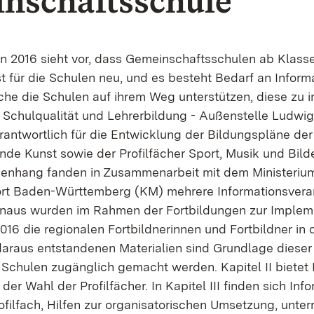
nschaftsschule"
n 2016 sieht vor, dass Gemeinschaftsschulen ab Klasse 
st für die Schulen neu, und es besteht Bedarf an Infor
lche die Schulen auf ihrem Weg unterstützen, diese zu 
 Schulqualität und Lehrerbildung - Außenstelle Ludwi
rantwortlich für die Entwicklung der Bildungspläne der
nde Kunst sowie der Profilfächer Sport, Musik und Bild
nhang fanden in Zusammenarbeit mit dem Ministerium 
rt Baden-Württemberg (KM) mehrere Informationsvera
hinaus wurden im Rahmen der Fortbildungen zur Implem
016 die regionalen Fortbildnerinnen und Fortbildner in 
 daraus entstandenen Materialien sind Grundlage diese
 Schulen zugänglich gemacht werden. Kapitel II bietet 
 der Wahl der Profilfächer. In Kapitel III finden sich Inf
ofilfach, Hilfen zur organisatorischen Umsetzung, unter