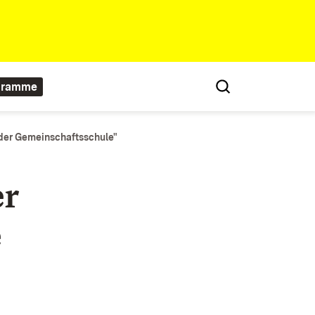
gramme
 der Gemeinschaftsschule"
er
e